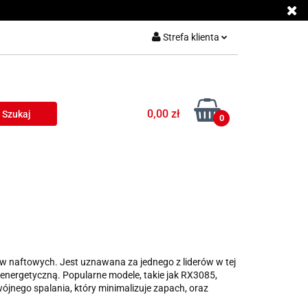
Strefa klienta
Zaloguj się
Załóż konto
0,00 zł
Dodaj zgłoszenie
0
Zgody cookies
ów naftowych.
Jest uznawana za jednego z liderów w tej
 energetyczną.
Popularne modele, takie jak RX3085,
nego spalania, który minimalizuje zapach, oraz