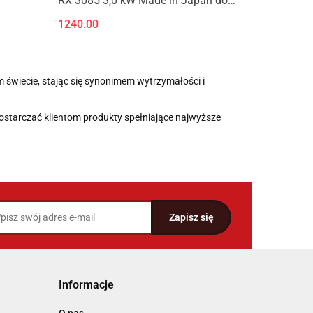
RX 3085 3,0 kW Made in Japan do
45m2
1240.00
m świecie, stając się synonimem wytrzymałości i
dostarczać klientom produkty spełniające najwyższe
Informacje
O nas