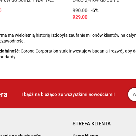
,4 kW do 30m2 + NAFTA
2485 2,4 kW do 30m2
MI 20 l.
0
990.00
-6%
929.00
rma ma wieloletnią historię i zdobyła zaufanie milionów klientów na cały
iezawodności.
iałalność:
Corona Corporation stale inwestuje w badania i rozwój, aby 
andardy.
era
I bądź na bieżąco ze wszystkimi nowościami!
STREFA KLIENTA
zenie o nabyciu nafty
Konto klienta