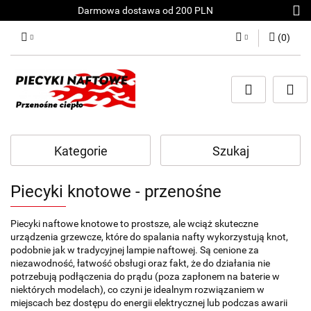
Darmowa dostawa od 200 PLN
(
0
)
Zaloguj się
Załóż konto
Dodaj zgłoszenie
Zgody cookies
Kategorie
Szukaj
Piecyki knotowe - przenośne
Piecyki naftowe knotowe to prostsze, ale wciąż skuteczne
urządzenia grzewcze, które do spalania nafty wykorzystują knot,
podobnie jak w tradycyjnej lampie naftowej. Są cenione za
niezawodność, łatwość obsługi oraz fakt, że do działania nie
potrzebują podłączenia do prądu (poza zapłonem na baterie w
niektórych modelach), co czyni je idealnym rozwiązaniem w
miejscach bez dostępu do energii elektrycznej lub podczas awarii