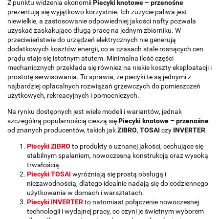
Z punktu widzenia ekonomii
Piecyki knotowe – przenośne
prezentują się wyjątkowo korzystnie. Ich zużycie paliwa jest
niewielkie, a zastosowanie odpowiedniej jakości nafty pozwala
uzyskać zaskakująco długą pracę na jednym zbiorniku. W
przeciwieństwie do urządzeń elektrycznych nie generują
dodatkowych kosztów energii, co w czasach stale rosnących cen
prądu staje się istotnym atutem. Minimalna ilość części
mechanicznych przekłada się również na niskie koszty eksploatacji i
prostotę serwisowania. To sprawia, że piecyki te są jednymi z
najbardziej opłacalnych rozwiązań grzewczych do pomieszczeń
użytkowych, rekreacyjnych i pomocniczych.
Na rynku dostępnych jest wiele modeli i wariantów, jednak
szczególną popularnością cieszą się
Piecyki knotowe – przenośne
od znanych producentów, takich jak
ZIBRO
,
TOSAI
czy
INVERTER
.
Piecyki ZIBRO
to produkty o uznanej jakości, cechujące się
stabilnym spalaniem, nowoczesną konstrukcją oraz wysoką
trwałością.
Piecyki TOSAI
wyróżniają się prostą obsługą i
niezawodnością, dlatego idealnie nadają się do codziennego
użytkowania w domach i warsztatach.
Piecyki INVERTER
to natomiast połączenie nowoczesnej
technologii i wydajnej pracy, co czyni je świetnym wyborem