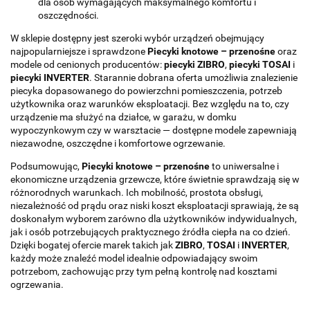
dla osób wymagających maksymalnego komfortu i
oszczędności.
W sklepie dostępny jest szeroki wybór urządzeń obejmujący
najpopularniejsze i sprawdzone
Piecyki knotowe – przenośne
oraz
modele od cenionych producentów:
piecyki ZIBRO
,
piecyki TOSAI
i
piecyki INVERTER
. Starannie dobrana oferta umożliwia znalezienie
piecyka dopasowanego do powierzchni pomieszczenia, potrzeb
użytkownika oraz warunków eksploatacji. Bez względu na to, czy
urządzenie ma służyć na działce, w garażu, w domku
wypoczynkowym czy w warsztacie — dostępne modele zapewniają
niezawodne, oszczędne i komfortowe ogrzewanie.
Podsumowując,
Piecyki knotowe – przenośne
to uniwersalne i
ekonomiczne urządzenia grzewcze, które świetnie sprawdzają się w
różnorodnych warunkach. Ich mobilność, prostota obsługi,
niezależność od prądu oraz niski koszt eksploatacji sprawiają, że są
doskonałym wyborem zarówno dla użytkowników indywidualnych,
jak i osób potrzebujących praktycznego źródła ciepła na co dzień.
Dzięki bogatej ofercie marek takich jak
ZIBRO
,
TOSAI
i
INVERTER
,
każdy może znaleźć model idealnie odpowiadający swoim
potrzebom, zachowując przy tym pełną kontrolę nad kosztami
ogrzewania.