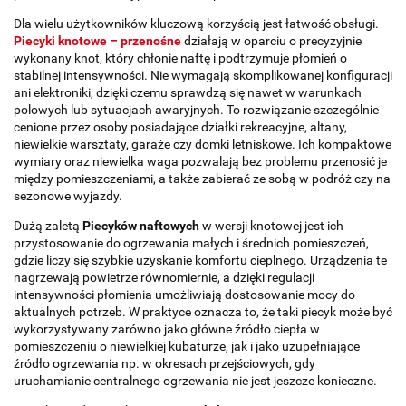
Dla wielu użytkowników kluczową korzyścią jest łatwość obsługi.
Piecyki knotowe – przenośne
działają w oparciu o precyzyjnie
wykonany knot, który chłonie naftę i podtrzymuje płomień o
stabilnej intensywności. Nie wymagają skomplikowanej konfiguracji
ani elektroniki, dzięki czemu sprawdzą się nawet w warunkach
polowych lub sytuacjach awaryjnych. To rozwiązanie szczególnie
cenione przez osoby posiadające działki rekreacyjne, altany,
niewielkie warsztaty, garaże czy domki letniskowe. Ich kompaktowe
wymiary oraz niewielka waga pozwalają bez problemu przenosić je
między pomieszczeniami, a także zabierać ze sobą w podróż czy na
sezonowe wyjazdy.
Dużą zaletą
Piecyków naftowych
w wersji knotowej jest ich
przystosowanie do ogrzewania małych i średnich pomieszczeń,
gdzie liczy się szybkie uzyskanie komfortu cieplnego. Urządzenia te
nagrzewają powietrze równomiernie, a dzięki regulacji
intensywności płomienia umożliwiają dostosowanie mocy do
aktualnych potrzeb. W praktyce oznacza to, że taki piecyk może być
wykorzystywany zarówno jako główne źródło ciepła w
pomieszczeniu o niewielkiej kubaturze, jak i jako uzupełniające
źródło ogrzewania np. w okresach przejściowych, gdy
uruchamianie centralnego ogrzewania nie jest jeszcze konieczne.