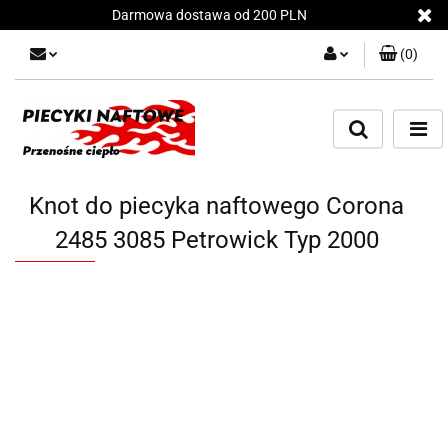
Darmowa dostawa od 200 PLN
(
0
)
Zaloguj się
Załóż konto
Dodaj zgłoszenie
Zgody cookies
Knot do piecyka naftowego Corona
2485 3085 Petrowick Typ 2000