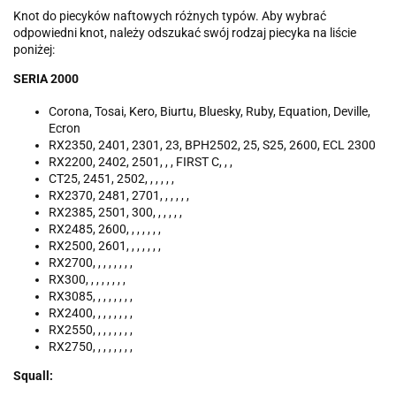
Knot do piecyków naftowych różnych typów. Aby wybrać
odpowiedni knot, należy odszukać swój rodzaj piecyka na liście
poniżej:
SERIA 2000
Corona, Tosai, Kero, Biurtu, Bluesky, Ruby, Equation, Deville,
Ecron
RX2350, 2401, 2301, 23, BPH2502, 25, S25, 2600, ECL 2300
RX2200, 2402, 2501, , , FIRST C, , ,
CT25, 2451, 2502, , , , , ,
RX2370, 2481, 2701, , , , , ,
RX2385, 2501, 300, , , , , ,
RX2485, 2600, , , , , , ,
RX2500, 2601, , , , , , ,
RX2700, , , , , , , ,
RX300, , , , , , , ,
RX3085, , , , , , , ,
RX2400, , , , , , , ,
RX2550, , , , , , , ,
RX2750, , , , , , , ,
Squall: