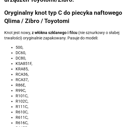
Oryginalny knot typ C do piecyka naftowego
Qlima / Zibro / Toyotomi
Knot jest nowy,
z włókna szklanego i filcu
(nie sznurkowy o słabej
trwałości) oryginalnie zapakowany. Pasuje do modeli:
500,
DC60,
DC80,
KSA851F,
KRA85,
RCA36,
RCA37,
R86E,
R99C,
R101C,
R102C,
R111C,
R610C,
R611C,
R616C,