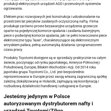
produkcji elektrycznych urządzeń AGD i przenośnych systemów
ogrzewania.
Efektem prac rozwojowych jest konstrukcja i udoskonalanie na
przestrzeni lat piecyków zasilanych oczyszczoną naftą. Firma
produkuje zarówno proste bezawaryjne urządzenia grzewcze
oparte na pojedynczej komorze spalania i zasilaniu bateryjnym,
piece o podwójnej komorze spalania, jak i w pełni nowoczesne piece
elektroniczne typu "laser", charakteryzujące się elektronicznym
wtryskiem paliwa, pełną automatyką działania i programatorem
czasu pracy.
Produkty Toyotomi dostępne są w sprzedaży praktycznie na całym
świecie, poczynając od rynku japońskiego, Ameryce Północnej i
Południowej, Europie, Bliskim Wschodzie i Azji. Od 2014 roku
japońska grupa Toyotomi Co., Ltd. jest bezpośrednio
reprezentowana w Europie przez swoją własną zagraniczną spółkę
zależną zlokalizowaną w Holandii, zajmującą się koordynacją i
rozbudową działalności handlowej i usługowej w Europie.
Jesteśmy jedynym w Polsce
autoryzowanym dystrybutorem nafty i
urządzeń Toyotomi/Zibro.