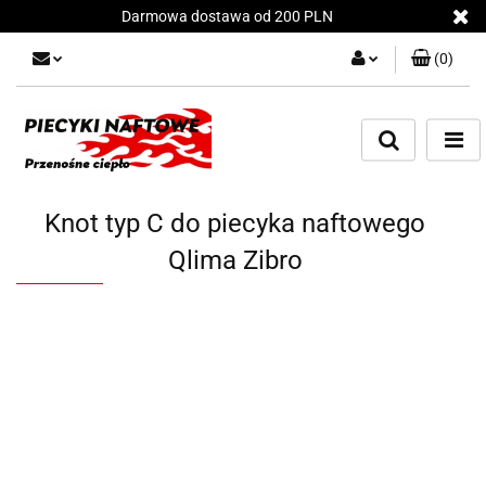
Darmowa dostawa od 200 PLN
(
0
)
Zaloguj się
Załóż konto
Dodaj zgłoszenie
Zgody cookies
Knot typ C do piecyka naftowego
Qlima Zibro