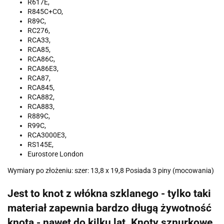
R617E,
R845C+CO,
R89C,
RC276,
RCA33,
RCA85,
RCA86C,
RCA86E3,
RCA87,
RCA845,
RCA882,
RCA883,
R889C,
R99C,
RCA3000E3,
RS145E,
Eurostore London
Wymiary po złożeniu: szer: 13,8 x 19,8 Posiada 3 piny (mocowania)
Jest to knot z włókna szklanego - tylko taki
materiał zapewnia bardzo długą żywotność
knota - nawet do kilku lat. Knoty sznurkowe