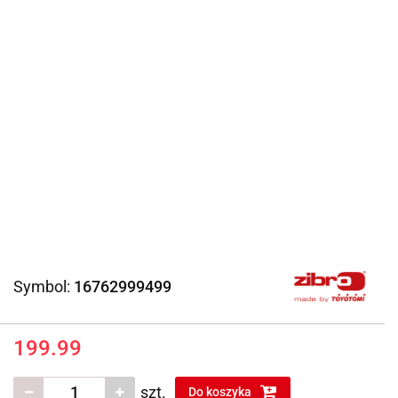
Symbol:
16762999499
199.99
szt.
Do koszyka