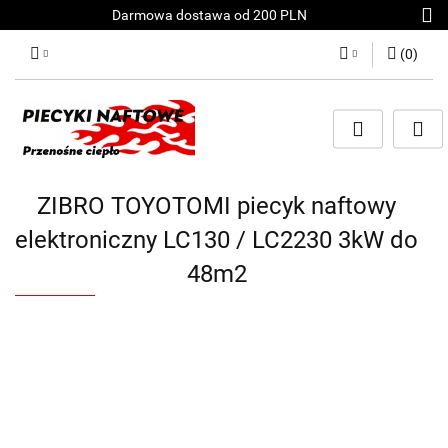
Darmowa dostawa od 200 PLN
(
0
)
Zaloguj się
Załóż konto
Dodaj zgłoszenie
Zgody cookies
ZIBRO TOYOTOMI piecyk naftowy
elektroniczny LC130 / LC2230 3kW do
48m2